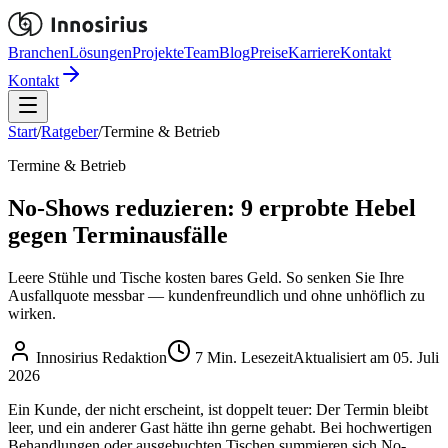
Branchen
Lösungen
Projekte
Team
Blog
Preise
Karriere
Kontakt
Kontakt
Start
/
Ratgeber
/
Termine & Betrieb
Termine & Betrieb
No-Shows reduzieren: 9 erprobte Hebel
gegen Terminausfälle
Leere Stühle und Tische kosten bares Geld. So senken Sie Ihre
Ausfallquote messbar — kundenfreundlich und ohne unhöflich zu
wirken.
Innosirius Redaktion
7
Min. Lesezeit
Aktualisiert am
05. Juli
2026
Ein Kunde, der nicht erscheint, ist doppelt teuer: Der Termin bleibt
leer, und ein anderer Gast hätte ihn gerne gehabt. Bei hochwertigen
Behandlungen oder ausgebuchten Tischen summieren sich No-