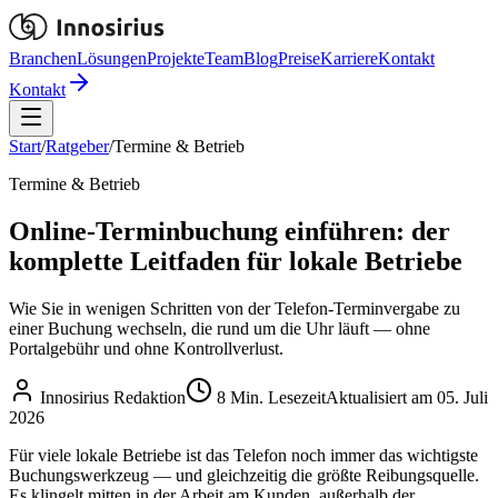
Branchen
Lösungen
Projekte
Team
Blog
Preise
Karriere
Kontakt
Kontakt
Start
/
Ratgeber
/
Termine & Betrieb
Termine & Betrieb
Online-Terminbuchung einführen: der
komplette Leitfaden für lokale Betriebe
Wie Sie in wenigen Schritten von der Telefon-Terminvergabe zu
einer Buchung wechseln, die rund um die Uhr läuft — ohne
Portalgebühr und ohne Kontrollverlust.
Innosirius Redaktion
8
Min. Lesezeit
Aktualisiert am
05. Juli
2026
Für viele lokale Betriebe ist das Telefon noch immer das wichtigste
Buchungswerkzeug — und gleichzeitig die größte Reibungsquelle.
Es klingelt mitten in der Arbeit am Kunden, außerhalb der