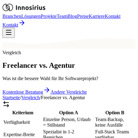
Branchen
Lösungen
Projekte
Team
Blog
Preise
Karriere
Kontakt
Kontakt
Vergleich
Freelancer vs. Agentur
Was ist die bessere Wahl für Ihr Softwareprojekt?
Kostenlose Beratung
Andere Vergleiche
Startseite
/
Vergleich
/
Freelancer vs. Agentur
Kriterium
Option A
Option B
Einzelne Person, Urlaub
Team-Backup,
Verfügbarkeit
= Stillstand
keine Ausfälle
Spezialist in 1-2
Full-Stack Teams
Expertise-Breite
Bereichen
verfügbar