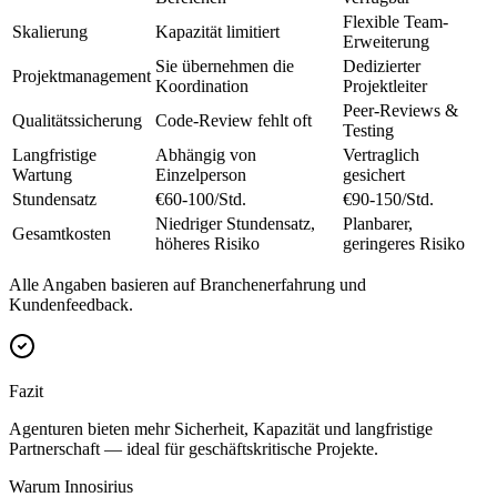
Flexible Team-
Skalierung
Kapazität limitiert
Erweiterung
Sie übernehmen die
Dedizierter
Projektmanagement
Koordination
Projektleiter
Peer-Reviews &
Qualitätssicherung
Code-Review fehlt oft
Testing
Langfristige
Abhängig von
Vertraglich
Wartung
Einzelperson
gesichert
Stundensatz
€60-100/Std.
€90-150/Std.
Niedriger Stundensatz,
Planbarer,
Gesamtkosten
höheres Risiko
geringeres Risiko
Alle Angaben basieren auf Branchenerfahrung und
Kundenfeedback.
Fazit
Agenturen bieten mehr Sicherheit, Kapazität und langfristige
Partnerschaft — ideal für geschäftskritische Projekte.
Warum Innosirius