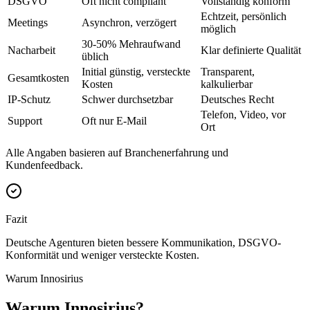
DSGVO
Oft nicht compliant
Vollständig konform
Echtzeit, persönlich
Meetings
Asynchron, verzögert
möglich
30-50% Mehraufwand
Nacharbeit
Klar definierte Qualität
üblich
Initial günstig, versteckte
Transparent,
Gesamtkosten
Kosten
kalkulierbar
IP-Schutz
Schwer durchsetzbar
Deutsches Recht
Telefon, Video, vor
Support
Oft nur E-Mail
Ort
Alle Angaben basieren auf Branchenerfahrung und
Kundenfeedback.
Fazit
Deutsche Agenturen bieten bessere Kommunikation, DSGVO-
Konformität und weniger versteckte Kosten.
Warum Innosirius
Warum Innosirius?