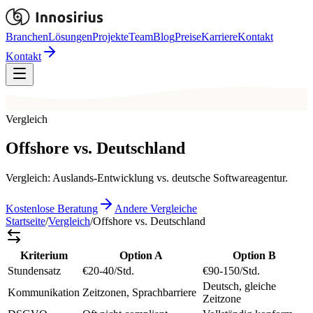
Branchen
Lösungen
Projekte
Team
Blog
Preise
Karriere
Kontakt
Kontakt
Vergleich
Offshore vs. Deutschland
Vergleich: Auslands-Entwicklung vs. deutsche Softwareagentur.
Kostenlose Beratung
Andere Vergleiche
Startseite
/
Vergleich
/
Offshore vs. Deutschland
Kriterium
Option A
Option B
Stundensatz
€20-40/Std.
€90-150/Std.
Deutsch, gleiche
Kommunikation
Zeitzonen, Sprachbarriere
Zeitzone