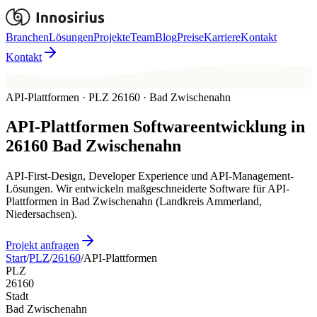
Branchen
Lösungen
Projekte
Team
Blog
Preise
Karriere
Kontakt
Kontakt
API-Plattformen · PLZ 26160 · Bad Zwischenahn
API-Plattformen
Softwareentwicklung in
26160
Bad Zwischenahn
API-First-Design, Developer Experience und API-Management-
Lösungen. Wir entwickeln maßgeschneiderte Software für API-
Plattformen in Bad Zwischenahn (Landkreis Ammerland,
Niedersachsen).
Projekt anfragen
Start
/
PLZ
/
26160
/
API-Plattformen
PLZ
26160
Stadt
Bad Zwischenahn