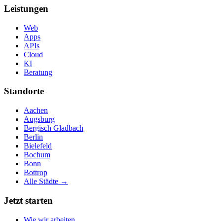
Leistungen
Web
Apps
APIs
Cloud
KI
Beratung
Standorte
Aachen
Augsburg
Bergisch Gladbach
Berlin
Bielefeld
Bochum
Bonn
Bottrop
Alle Städte →
Jetzt starten
Wie wir arbeiten