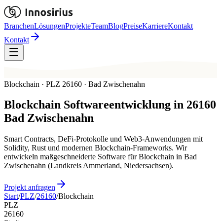
Branchen
Lösungen
Projekte
Team
Blog
Preise
Karriere
Kontakt
Kontakt
Blockchain · PLZ 26160 · Bad Zwischenahn
Blockchain
Softwareentwicklung in
26160
Bad Zwischenahn
Smart Contracts, DeFi-Protokolle und Web3-Anwendungen mit
Solidity, Rust und modernen Blockchain-Frameworks. Wir
entwickeln maßgeschneiderte Software für Blockchain in Bad
Zwischenahn (Landkreis Ammerland, Niedersachsen).
Projekt anfragen
Start
/
PLZ
/
26160
/
Blockchain
PLZ
26160