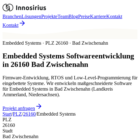
Branchen
Lösungen
Projekte
Team
Blog
Preise
Karriere
Kontakt
Kontakt
Embedded Systems · PLZ 26160 · Bad Zwischenahn
Embedded Systems
Softwareentwicklung
in
26160
Bad Zwischenahn
Firmware-Entwicklung, RTOS und Low-Level-Programmierung für
eingebettete Systeme. Wir entwickeln maßgeschneiderte Software
für Embedded Systems in Bad Zwischenahn (Landkreis
Ammerland, Niedersachsen).
Projekt anfragen
Start
/
PLZ
/
26160
/
Embedded Systems
PLZ
26160
Stadt
Bad Zwischenahn