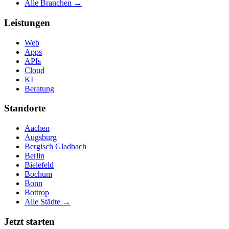
Alle Branchen →
Leistungen
Web
Apps
APIs
Cloud
KI
Beratung
Standorte
Aachen
Augsburg
Bergisch Gladbach
Berlin
Bielefeld
Bochum
Bonn
Bottrop
Alle Städte →
Jetzt starten