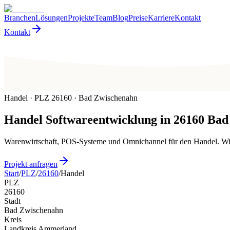
Branchen
Lösungen
Projekte
Team
Blog
Preise
Karriere
Kontakt
Kontakt
Handel · PLZ 26160 · Bad Zwischenahn
Handel
Softwareentwicklung in
26160
Bad
Warenwirtschaft, POS-Systeme und Omnichannel für den Handel. Wi
Projekt anfragen
Start
/
PLZ
/
26160
/
Handel
PLZ
26160
Stadt
Bad Zwischenahn
Kreis
Landkreis Ammerland