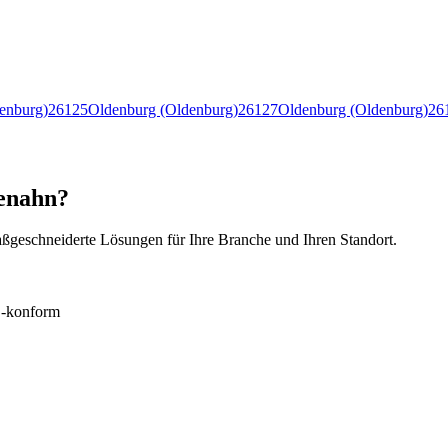
enburg)
26125
Oldenburg (Oldenburg)
26127
Oldenburg (Oldenburg)
26
henahn?
ßgeschneiderte Lösungen für Ihre Branche und Ihren Standort.
konform