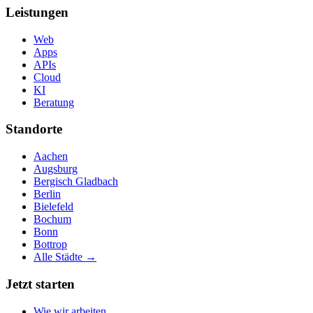
Leistungen
Web
Apps
APIs
Cloud
KI
Beratung
Standorte
Aachen
Augsburg
Bergisch Gladbach
Berlin
Bielefeld
Bochum
Bonn
Bottrop
Alle Städte →
Jetzt starten
Wie wir arbeiten