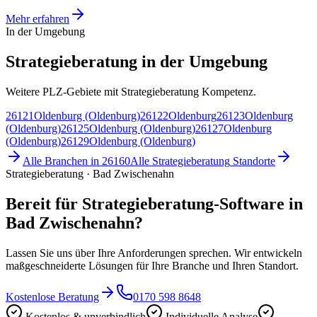
Mehr erfahren
In der Umgebung
Strategieberatung in der Umgebung
Weitere PLZ-Gebiete mit Strategieberatung Kompetenz.
26121
Oldenburg (Oldenburg)
26122
Oldenburg
26123
Oldenburg
(Oldenburg)
26125
Oldenburg (Oldenburg)
26127
Oldenburg
(Oldenburg)
26129
Oldenburg (Oldenburg)
Alle Branchen in
26160
Alle
Strategieberatung
Standorte
Strategieberatung · Bad Zwischenahn
Bereit für Strategieberatung-Software in
Bad Zwischenahn?
Lassen Sie uns über Ihre Anforderungen sprechen. Wir entwickeln
maßgeschneiderte Lösungen für Ihre Branche und Ihren Standort.
Kostenlose Beratung
0170 598 8648
Kostenlos & unverbindlich
Individuelle Analyse