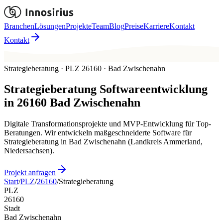
Branchen
Lösungen
Projekte
Team
Blog
Preise
Karriere
Kontakt
Kontakt
Strategieberatung · PLZ 26160 · Bad Zwischenahn
Strategieberatung
Softwareentwicklung
in
26160
Bad Zwischenahn
Digitale Transformationsprojekte und MVP-Entwicklung für Top-
Beratungen. Wir entwickeln maßgeschneiderte Software für
Strategieberatung in Bad Zwischenahn (Landkreis Ammerland,
Niedersachsen).
Projekt anfragen
Start
/
PLZ
/
26160
/
Strategieberatung
PLZ
26160
Stadt
Bad Zwischenahn