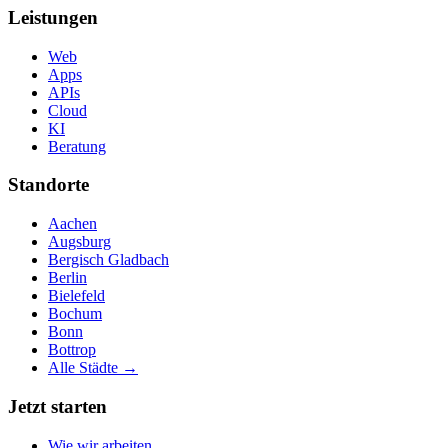
Leistungen
Web
Apps
APIs
Cloud
KI
Beratung
Standorte
Aachen
Augsburg
Bergisch Gladbach
Berlin
Bielefeld
Bochum
Bonn
Bottrop
Alle Städte →
Jetzt starten
Wie wir arbeiten