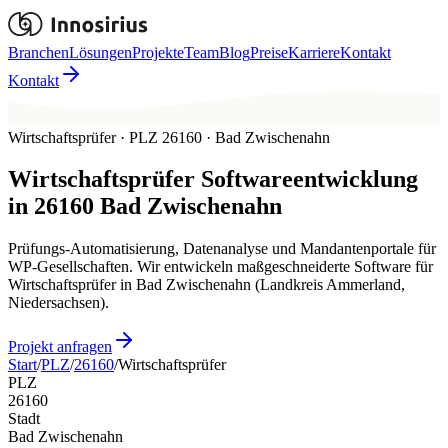
Branchen
Lösungen
Projekte
Team
Blog
Preise
Karriere
Kontakt
Kontakt
Wirtschaftsprüfer · PLZ 26160 · Bad Zwischenahn
Wirtschaftsprüfer
Softwareentwicklung
in
26160
Bad Zwischenahn
Prüfungs-Automatisierung, Datenanalyse und Mandantenportale für
WP-Gesellschaften. Wir entwickeln maßgeschneiderte Software für
Wirtschaftsprüfer in Bad Zwischenahn (Landkreis Ammerland,
Niedersachsen).
Projekt anfragen
Start
/
PLZ
/
26160
/
Wirtschaftsprüfer
PLZ
26160
Stadt
Bad Zwischenahn