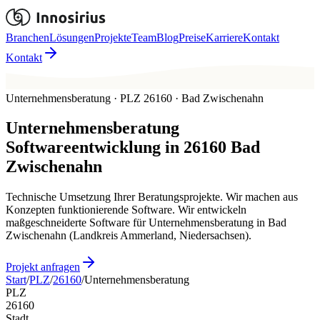
Branchen
Lösungen
Projekte
Team
Blog
Preise
Karriere
Kontakt
Kontakt
Unternehmensberatung · PLZ 26160 · Bad Zwischenahn
Unternehmensberatung
Softwareentwicklung in
26160
Bad
Zwischenahn
Technische Umsetzung Ihrer Beratungsprojekte. Wir machen aus
Konzepten funktionierende Software. Wir entwickeln
maßgeschneiderte Software für Unternehmensberatung in Bad
Zwischenahn (Landkreis Ammerland, Niedersachsen).
Projekt anfragen
Start
/
PLZ
/
26160
/
Unternehmensberatung
PLZ
26160
Stadt