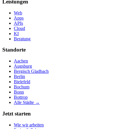
Leistungen
Web
Apps
APIs
Cloud
KI
Beratung
Standorte
Aachen
Augsburg
Bergisch Gladbach
Berlin
Bielefeld
Bochum
Bonn
Bottrop
Alle Städte →
Jetzt starten
Wie wir arbeiten