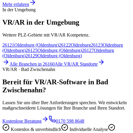
Mehr erfahren
In der Umgebung
VR/AR in der Umgebung
Weitere PLZ-Gebiete mit VR/AR Kompetenz.
26121
Oldenburg (Oldenburg)
26122
Oldenburg
26123
Oldenburg
(Oldenburg)
26125
Oldenburg (Oldenburg)
26127
Oldenburg
(Oldenburg)
26129
Oldenburg (Oldenburg)
Alle Branchen in
26160
Alle
VR/AR
Standorte
VR/AR · Bad Zwischenahn
Bereit für VR/AR-Software in Bad
Zwischenahn?
Lassen Sie uns über Ihre Anforderungen sprechen. Wir entwickeln
maßgeschneiderte Lösungen für Ihre Branche und Ihren Standort.
Kostenlose Beratung
0170 598 8648
Kostenlos & unverbindlich
Individuelle Analyse