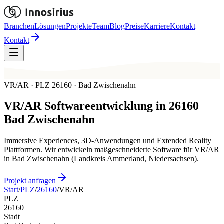
Branchen
Lösungen
Projekte
Team
Blog
Preise
Karriere
Kontakt
Kontakt
VR/AR · PLZ 26160 · Bad Zwischenahn
VR/AR
Softwareentwicklung in
26160
Bad Zwischenahn
Immersive Experiences, 3D-Anwendungen und Extended Reality
Plattformen. Wir entwickeln maßgeschneiderte Software für VR/AR
in Bad Zwischenahn (Landkreis Ammerland, Niedersachsen).
Projekt anfragen
Start
/
PLZ
/
26160
/
VR/AR
PLZ
26160
Stadt