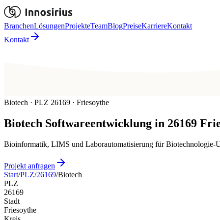
Branchen
Lösungen
Projekte
Team
Blog
Preise
Karriere
Kontakt
Kontakt
Biotech · PLZ 26169 · Friesoythe
Biotech
Softwareentwicklung in
26169
Fri
Bioinformatik, LIMS und Laborautomatisierung für Biotechnologie-U
Projekt anfragen
Start
/
PLZ
/
26169
/
Biotech
PLZ
26169
Stadt
Friesoythe
Kreis