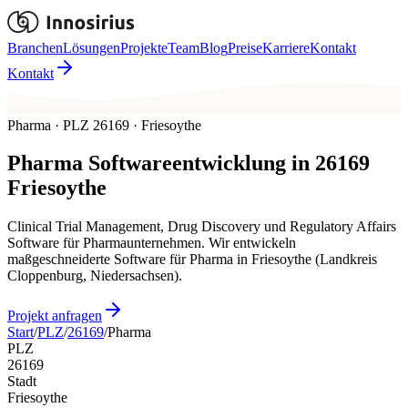
Branchen
Lösungen
Projekte
Team
Blog
Preise
Karriere
Kontakt
Kontakt
Pharma · PLZ 26169 · Friesoythe
Pharma
Softwareentwicklung in
26169
Friesoythe
Clinical Trial Management, Drug Discovery und Regulatory Affairs
Software für Pharmaunternehmen. Wir entwickeln
maßgeschneiderte Software für Pharma in Friesoythe (Landkreis
Cloppenburg, Niedersachsen).
Projekt anfragen
Start
/
PLZ
/
26169
/
Pharma
PLZ
26169
Stadt
Friesoythe