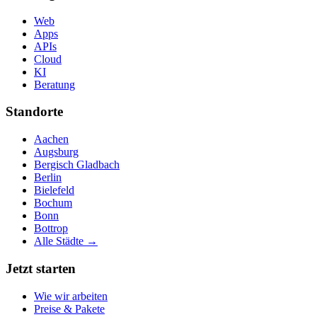
Web
Apps
APIs
Cloud
KI
Beratung
Standorte
Aachen
Augsburg
Bergisch Gladbach
Berlin
Bielefeld
Bochum
Bonn
Bottrop
Alle Städte →
Jetzt starten
Wie wir arbeiten
Preise & Pakete