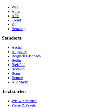
Web
Apps
APIs
Cloud
KI
Beratung
Standorte
Aachen
Augsburg
Bergisch Gladbach
Berlin
Bielefeld
Bochum
Bonn
Bottrop
Alle Städte →
Jetzt starten
Wie wir arbeiten
Preise & Pakete