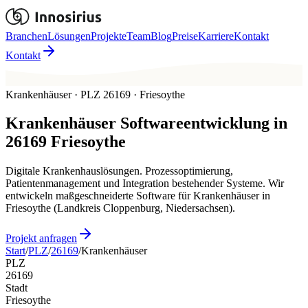
Branchen
Lösungen
Projekte
Team
Blog
Preise
Karriere
Kontakt
Kontakt
Krankenhäuser · PLZ 26169 · Friesoythe
Krankenhäuser
Softwareentwicklung in
26169
Friesoythe
Digitale Krankenhauslösungen. Prozessoptimierung,
Patientenmanagement und Integration bestehender Systeme. Wir
entwickeln maßgeschneiderte Software für Krankenhäuser in
Friesoythe (Landkreis Cloppenburg, Niedersachsen).
Projekt anfragen
Start
/
PLZ
/
26169
/
Krankenhäuser
PLZ
26169
Stadt
Friesoythe