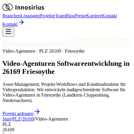
Branchen
Lösungen
Projekte
Team
Blog
Preise
Karriere
Kontakt
Kontakt
Video-Agenturen · PLZ 26169 · Friesoythe
Video-Agenturen
Softwareentwicklung in
26169
Friesoythe
Asset-Management, Projekt-Workflows und Kundenabnahme für
Videoproduktion. Wir entwickeln maßgeschneiderte Software für
Video-Agenturen in Friesoythe (Landkreis Cloppenburg,
Niedersachsen).
Projekt anfragen
Start
/
PLZ
/
26169
/
Video-Agenturen
PLZ
26169