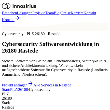
Branchen
Lösungen
Projekte
Team
Blog
Preise
Karriere
Kontakt
Kontakt
Cybersecurity · PLZ 26180 · Rastede
Cybersecurity
Softwareentwicklung in
26180
Rastede
Sichere Software von Grund auf. Penetrationstests, Security-Audits
und sichere Architekturentwicklung. Wir entwickeln
maßgeschneiderte Software für Cybersecurity in Rastede (Landkreis
Ammerland, Niedersachsen).
Projekt anfragen
Alle Services in Rastede
Start
/
PLZ
/
26180
/
Cybersecurity
PLZ
26180
Stadt
Rastede