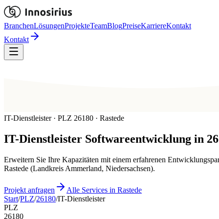
Branchen
Lösungen
Projekte
Team
Blog
Preise
Karriere
Kontakt
Kontakt
IT-Dienstleister · PLZ 26180 · Rastede
IT-Dienstleister
Softwareentwicklung in
26
Erweitern Sie Ihre Kapazitäten mit einem erfahrenen Entwicklungspart
Rastede (Landkreis Ammerland, Niedersachsen).
Projekt anfragen
Alle Services in Rastede
Start
/
PLZ
/
26180
/
IT-Dienstleister
PLZ
26180