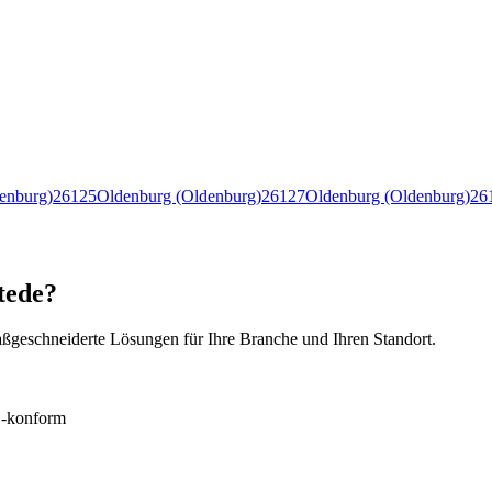
enburg)
26125
Oldenburg (Oldenburg)
26127
Oldenburg (Oldenburg)
26
stede?
ßgeschneiderte Lösungen für Ihre Branche und Ihren Standort.
konform