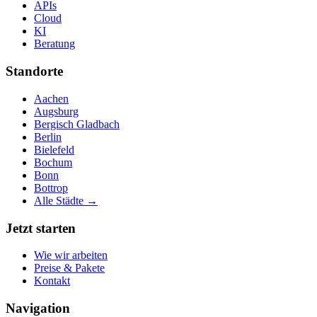
APIs
Cloud
KI
Beratung
Standorte
Aachen
Augsburg
Bergisch Gladbach
Berlin
Bielefeld
Bochum
Bonn
Bottrop
Alle Städte →
Jetzt starten
Wie wir arbeiten
Preise & Pakete
Kontakt
Navigation