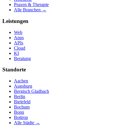
Praxen & Therapie
Alle Branchen →
Leistungen
Web
Apps
APIs
Cloud
KI
Beratung
Standorte
Aachen
Augsburg
Bergisch Gladbach
Berlin
Bielefeld
Bochum
Bonn
Bottrop
Alle Städte →