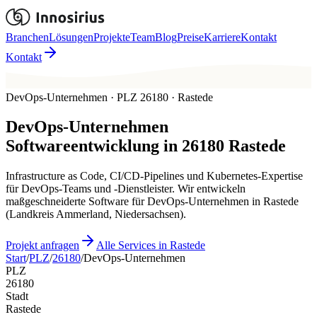
Branchen
Lösungen
Projekte
Team
Blog
Preise
Karriere
Kontakt
Kontakt
DevOps-Unternehmen · PLZ 26180 · Rastede
DevOps-Unternehmen
Softwareentwicklung in
26180
Rastede
Infrastructure as Code, CI/CD-Pipelines und Kubernetes-Expertise
für DevOps-Teams und -Dienstleister. Wir entwickeln
maßgeschneiderte Software für DevOps-Unternehmen in Rastede
(Landkreis Ammerland, Niedersachsen).
Projekt anfragen
Alle Services in Rastede
Start
/
PLZ
/
26180
/
DevOps-Unternehmen
PLZ
26180
Stadt
Rastede