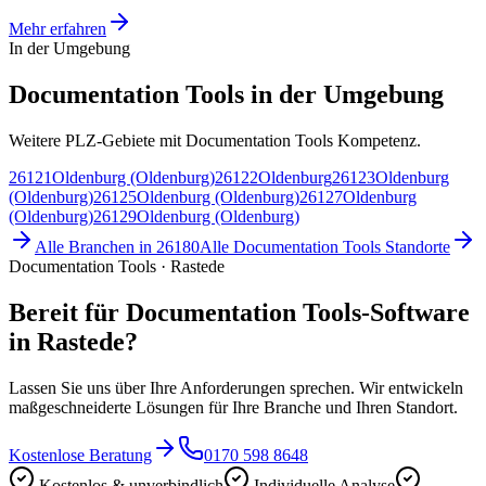
Mehr erfahren
In der Umgebung
Documentation Tools in der Umgebung
Weitere PLZ-Gebiete mit Documentation Tools Kompetenz.
26121
Oldenburg (Oldenburg)
26122
Oldenburg
26123
Oldenburg
(Oldenburg)
26125
Oldenburg (Oldenburg)
26127
Oldenburg
(Oldenburg)
26129
Oldenburg (Oldenburg)
Alle Branchen in
26180
Alle
Documentation Tools
Standorte
Documentation Tools · Rastede
Bereit für Documentation Tools-Software
in Rastede?
Lassen Sie uns über Ihre Anforderungen sprechen. Wir entwickeln
maßgeschneiderte Lösungen für Ihre Branche und Ihren Standort.
Kostenlose Beratung
0170 598 8648
Kostenlos & unverbindlich
Individuelle Analyse