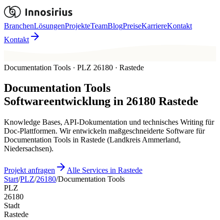
Branchen
Lösungen
Projekte
Team
Blog
Preise
Karriere
Kontakt
Kontakt
Documentation Tools · PLZ 26180 · Rastede
Documentation Tools
Softwareentwicklung in
26180
Rastede
Knowledge Bases, API-Dokumentation und technisches Writing für
Doc-Plattformen. Wir entwickeln maßgeschneiderte Software für
Documentation Tools in Rastede (Landkreis Ammerland,
Niedersachsen).
Projekt anfragen
Alle Services in Rastede
Start
/
PLZ
/
26180
/
Documentation Tools
PLZ
26180
Stadt
Rastede