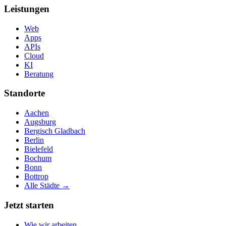
Leistungen
Web
Apps
APIs
Cloud
KI
Beratung
Standorte
Aachen
Augsburg
Bergisch Gladbach
Berlin
Bielefeld
Bochum
Bonn
Bottrop
Alle Städte →
Jetzt starten
Wie wir arbeiten