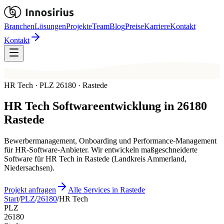
Branchen
Lösungen
Projekte
Team
Blog
Preise
Karriere
Kontakt
Kontakt
HR Tech · PLZ 26180 · Rastede
HR Tech
Softwareentwicklung in
26180
Rastede
Bewerbermanagement, Onboarding und Performance-Management
für HR-Software-Anbieter. Wir entwickeln maßgeschneiderte
Software für HR Tech in Rastede (Landkreis Ammerland,
Niedersachsen).
Projekt anfragen
Alle Services in Rastede
Start
/
PLZ
/
26180
/
HR Tech
PLZ
26180