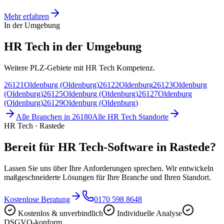
Mehr erfahren
In der Umgebung
HR Tech in der Umgebung
Weitere PLZ-Gebiete mit HR Tech Kompetenz.
26121
Oldenburg (Oldenburg)
26122
Oldenburg
26123
Oldenburg
(Oldenburg)
26125
Oldenburg (Oldenburg)
26127
Oldenburg
(Oldenburg)
26129
Oldenburg (Oldenburg)
Alle Branchen in
26180
Alle
HR Tech
Standorte
HR Tech · Rastede
Bereit für HR Tech-Software in Rastede?
Lassen Sie uns über Ihre Anforderungen sprechen. Wir entwickeln
maßgeschneiderte Lösungen für Ihre Branche und Ihren Standort.
Kostenlose Beratung
0170 598 8648
Kostenlos & unverbindlich
Individuelle Analyse
DSGVO-konform