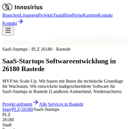
Branchen
Lösungen
Projekte
Team
Blog
Preise
Karriere
Kontakt
Kontakt
SaaS-Startups · PLZ 26180 · Rastede
SaaS-Startups
Softwareentwicklung in
26180
Rastede
MVP bis Scale-Up. Wir bauen mit Ihnen die technische Grundlage
für Wachstum. Wir entwickeln maßgeschneiderte Software für
SaaS-Startups in Rastede (Landkreis Ammerland, Niedersachsen).
Projekt anfragen
Alle Services in Rastede
Start
/
PLZ
/
26180
/
SaaS-Startups
PLZ
26180
Stadt