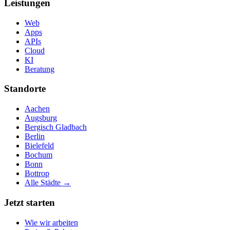
Leistungen
Web
Apps
APIs
Cloud
KI
Beratung
Standorte
Aachen
Augsburg
Bergisch Gladbach
Berlin
Bielefeld
Bochum
Bonn
Bottrop
Alle Städte →
Jetzt starten
Wie wir arbeiten