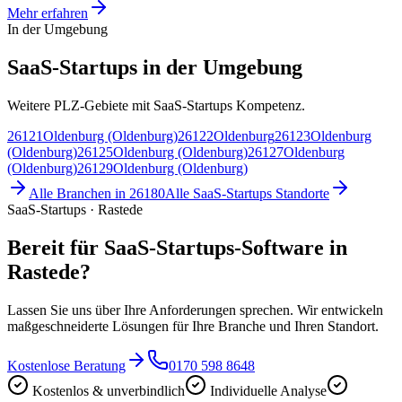
Mehr erfahren
In der Umgebung
SaaS-Startups in der Umgebung
Weitere PLZ-Gebiete mit SaaS-Startups Kompetenz.
26121
Oldenburg (Oldenburg)
26122
Oldenburg
26123
Oldenburg
(Oldenburg)
26125
Oldenburg (Oldenburg)
26127
Oldenburg
(Oldenburg)
26129
Oldenburg (Oldenburg)
Alle Branchen in
26180
Alle
SaaS-Startups
Standorte
SaaS-Startups · Rastede
Bereit für SaaS-Startups-Software in
Rastede?
Lassen Sie uns über Ihre Anforderungen sprechen. Wir entwickeln
maßgeschneiderte Lösungen für Ihre Branche und Ihren Standort.
Kostenlose Beratung
0170 598 8648
Kostenlos & unverbindlich
Individuelle Analyse