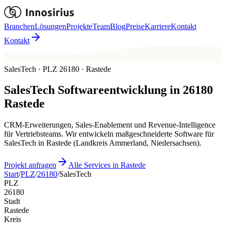
Branchen
Lösungen
Projekte
Team
Blog
Preise
Karriere
Kontakt
Kontakt
SalesTech · PLZ 26180 · Rastede
SalesTech
Softwareentwicklung in
26180
Rastede
CRM-Erweiterungen, Sales-Enablement und Revenue-Intelligence
für Vertriebsteams. Wir entwickeln maßgeschneiderte Software für
SalesTech in Rastede (Landkreis Ammerland, Niedersachsen).
Projekt anfragen
Alle Services in Rastede
Start
/
PLZ
/
26180
/
SalesTech
PLZ
26180
Stadt
Rastede
Kreis