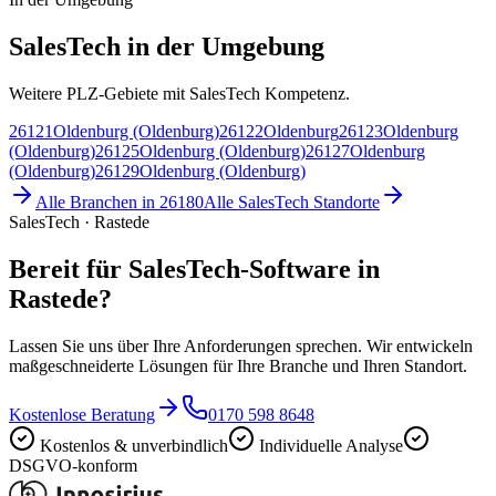
SalesTech in der Umgebung
Weitere PLZ-Gebiete mit SalesTech Kompetenz.
26121
Oldenburg (Oldenburg)
26122
Oldenburg
26123
Oldenburg
(Oldenburg)
26125
Oldenburg (Oldenburg)
26127
Oldenburg
(Oldenburg)
26129
Oldenburg (Oldenburg)
Alle Branchen in
26180
Alle
SalesTech
Standorte
SalesTech · Rastede
Bereit für SalesTech-Software in
Rastede?
Lassen Sie uns über Ihre Anforderungen sprechen. Wir entwickeln
maßgeschneiderte Lösungen für Ihre Branche und Ihren Standort.
Kostenlose Beratung
0170 598 8648
Kostenlos & unverbindlich
Individuelle Analyse
DSGVO-konform