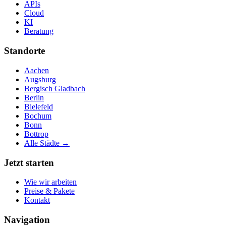
APIs
Cloud
KI
Beratung
Standorte
Aachen
Augsburg
Bergisch Gladbach
Berlin
Bielefeld
Bochum
Bonn
Bottrop
Alle Städte →
Jetzt starten
Wie wir arbeiten
Preise & Pakete
Kontakt
Navigation