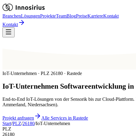
Branchen
Lösungen
Projekte
Team
Blog
Preise
Karriere
Kontakt
Kontakt
IoT-Unternehmen · PLZ 26180 · Rastede
IoT-Unternehmen
Softwareentwicklung in
End-to-End IoT-Lösungen von der Sensorik bis zur Cloud-Plattform
Ammerland, Niedersachsen).
Projekt anfragen
Alle Services in Rastede
Start
/
PLZ
/
26180
/
IoT-Unternehmen
PLZ
26180