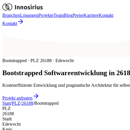
Branchen
Lösungen
Projekte
Team
Blog
Preise
Karriere
Kontakt
Kontakt
Bootstrapped · PLZ 26188 · Edewecht
Bootstrapped
Softwareentwicklung in
261
Kosteneffiziente Entwicklung und pragmatische Architektur für selb
Projekt anfragen
Start
/
PLZ
/
26188
/
Bootstrapped
PLZ
26188
Stadt
Edewecht
Kreis