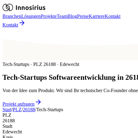
Branchen
Lösungen
Projekte
Team
Blog
Preise
Karriere
Kontakt
Kontakt
Tech-Startups · PLZ 26188 · Edewecht
Tech-Startups
Softwareentwicklung in
261
Von der Idee zum Produkt. Wir sind Ihr technischer Co-Founder ohn
Projekt anfragen
Start
/
PLZ
/
26188
/
Tech-Startups
PLZ
26188
Stadt
Edewecht
Kreis