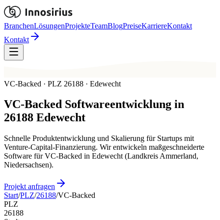
Branchen
Lösungen
Projekte
Team
Blog
Preise
Karriere
Kontakt
Kontakt
VC-Backed · PLZ 26188 · Edewecht
VC-Backed
Softwareentwicklung in
26188
Edewecht
Schnelle Produktentwicklung und Skalierung für Startups mit
Venture-Capital-Finanzierung. Wir entwickeln maßgeschneiderte
Software für VC-Backed in Edewecht (Landkreis Ammerland,
Niedersachsen).
Projekt anfragen
Start
/
PLZ
/
26188
/
VC-Backed
PLZ
26188