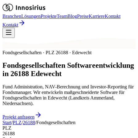
Branchen
Lösungen
Projekte
Team
Blog
Preise
Karriere
Kontakt
Kontakt
Fondsgesellschaften · PLZ 26188 · Edewecht
Fondsgesellschaften
Softwareentwicklung
in
26188
Edewecht
Fund Administration, NAV-Berechnung und Investor-Reporting für
Fondsmanager. Wir entwickeln maßgeschneiderte Software für
Fondsgesellschaften in Edewecht (Landkreis Ammerland,
Niedersachsen).
Projekt anfragen
Start
/
PLZ
/
26188
/
Fondsgesellschaften
PLZ
26188