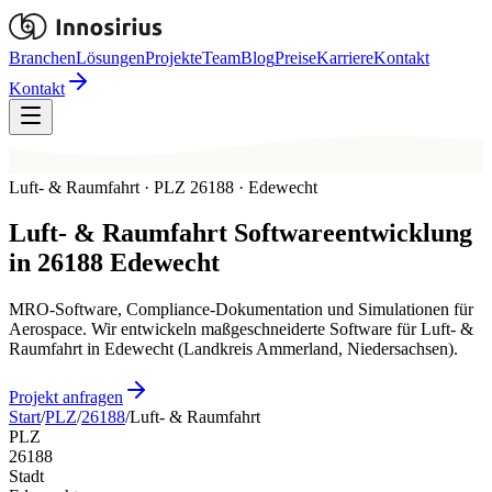
Branchen
Lösungen
Projekte
Team
Blog
Preise
Karriere
Kontakt
Kontakt
Luft- & Raumfahrt · PLZ 26188 · Edewecht
Luft- & Raumfahrt
Softwareentwicklung
in
26188
Edewecht
MRO-Software, Compliance-Dokumentation und Simulationen für
Aerospace. Wir entwickeln maßgeschneiderte Software für Luft- &
Raumfahrt in Edewecht (Landkreis Ammerland, Niedersachsen).
Projekt anfragen
Start
/
PLZ
/
26188
/
Luft- & Raumfahrt
PLZ
26188
Stadt