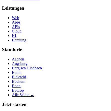
Leistungen
Web
Apps
APIs
Cloud
KI
Beratung
Standorte
Aachen
Augsburg
Bergisch Gladbach
Berlin
Bielefeld
Bochum
Bonn
Bottrop
Alle Städte →
Jetzt starten