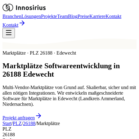
Branchen
Lösungen
Projekte
Team
Blog
Preise
Karriere
Kontakt
Kontakt
Marktplätze · PLZ 26188 · Edewecht
Marktplätze
Softwareentwicklung in
26188
Edewecht
Multi-Vendor-Marktplätze von Grund auf. Skalierbar, sicher und mit
allen nötigen Integrationen. Wir entwickeln maßgeschneiderte
Software für Marktplätze in Edewecht (Landkreis Ammerland,
Niedersachsen).
Projekt anfragen
Start
/
PLZ
/
26188
/
Marktplätze
PLZ
26188