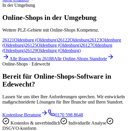
In der Umgebung
Online-Shops in der Umgebung
Weitere PLZ-Gebiete mit Online-Shops Kompetenz.
26121
Oldenburg (Oldenburg)
26122
Oldenburg
26123
Oldenburg
(Oldenburg)
26125
Oldenburg (Oldenburg)
26127
Oldenburg
(Oldenburg)
26129
Oldenburg (Oldenburg)
Alle Branchen in
26188
Alle
Online-Shops
Standorte
Online-Shops · Edewecht
Bereit für Online-Shops-Software in
Edewecht?
Lassen Sie uns über Ihre Anforderungen sprechen. Wir entwickeln
maßgeschneiderte Lösungen für Ihre Branche und Ihren Standort.
Kostenlose Beratung
0170 598 8648
Kostenlos & unverbindlich
Individuelle Analyse
DSGVO-konform