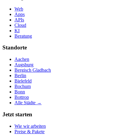
Web
Apps
APIs
Cloud
KI
Beratung
Standorte
Aachen
Augsburg
Bergisch Gladbach
Berlin
Bielefeld
Bochum
Bonn
Bottrop
Alle Städte →
Jetzt starten
Wie wir arbeiten
Preise & Pakete