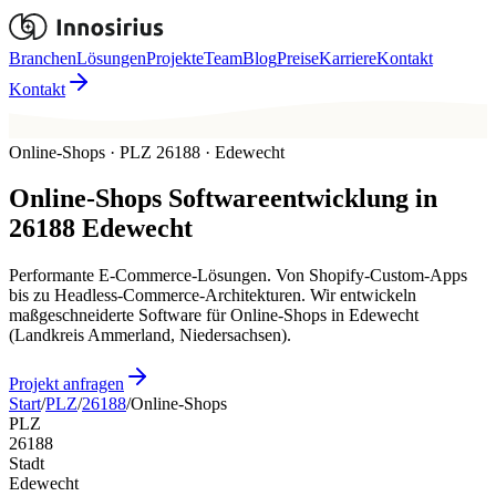
Branchen
Lösungen
Projekte
Team
Blog
Preise
Karriere
Kontakt
Kontakt
Online-Shops · PLZ 26188 · Edewecht
Online-Shops
Softwareentwicklung in
26188
Edewecht
Performante E-Commerce-Lösungen. Von Shopify-Custom-Apps
bis zu Headless-Commerce-Architekturen. Wir entwickeln
maßgeschneiderte Software für Online-Shops in Edewecht
(Landkreis Ammerland, Niedersachsen).
Projekt anfragen
Start
/
PLZ
/
26188
/
Online-Shops
PLZ
26188
Stadt
Edewecht