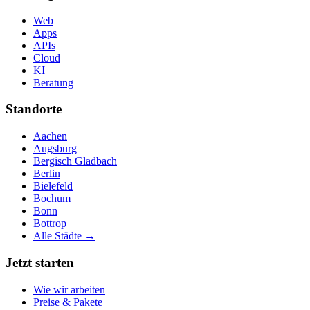
Web
Apps
APIs
Cloud
KI
Beratung
Standorte
Aachen
Augsburg
Bergisch Gladbach
Berlin
Bielefeld
Bochum
Bonn
Bottrop
Alle Städte →
Jetzt starten
Wie wir arbeiten
Preise & Pakete