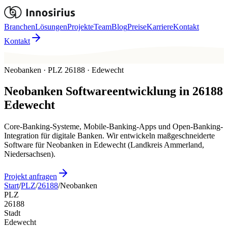
Branchen
Lösungen
Projekte
Team
Blog
Preise
Karriere
Kontakt
Kontakt
Neobanken · PLZ 26188 · Edewecht
Neobanken
Softwareentwicklung in
26188
Edewecht
Core-Banking-Systeme, Mobile-Banking-Apps und Open-Banking-
Integration für digitale Banken. Wir entwickeln maßgeschneiderte
Software für Neobanken in Edewecht (Landkreis Ammerland,
Niedersachsen).
Projekt anfragen
Start
/
PLZ
/
26188
/
Neobanken
PLZ
26188
Stadt
Edewecht