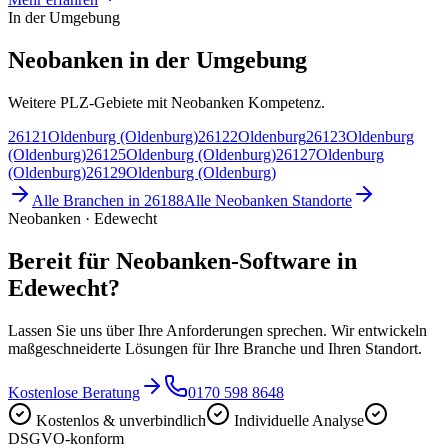
In der Umgebung
Neobanken in der Umgebung
Weitere PLZ-Gebiete mit Neobanken Kompetenz.
26121
Oldenburg (Oldenburg)
26122
Oldenburg
26123
Oldenburg
(Oldenburg)
26125
Oldenburg (Oldenburg)
26127
Oldenburg
(Oldenburg)
26129
Oldenburg (Oldenburg)
Alle Branchen in
26188
Alle
Neobanken
Standorte
Neobanken · Edewecht
Bereit für Neobanken-Software in
Edewecht?
Lassen Sie uns über Ihre Anforderungen sprechen. Wir entwickeln
maßgeschneiderte Lösungen für Ihre Branche und Ihren Standort.
Kostenlose Beratung
0170 598 8648
Kostenlos & unverbindlich
Individuelle Analyse
DSGVO-konform