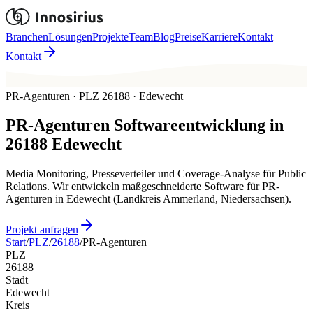
Branchen
Lösungen
Projekte
Team
Blog
Preise
Karriere
Kontakt
Kontakt
PR-Agenturen · PLZ 26188 · Edewecht
PR-Agenturen
Softwareentwicklung in
26188
Edewecht
Media Monitoring, Presseverteiler und Coverage-Analyse für Public
Relations. Wir entwickeln maßgeschneiderte Software für PR-
Agenturen in Edewecht (Landkreis Ammerland, Niedersachsen).
Projekt anfragen
Start
/
PLZ
/
26188
/
PR-Agenturen
PLZ
26188
Stadt
Edewecht
Kreis