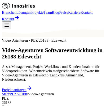
Branchen
Lösungen
Projekte
Team
Blog
Preise
Karriere
Kontakt
Kontakt
Video-Agenturen · PLZ 26188 · Edewecht
Video-Agenturen
Softwareentwicklung in
26188
Edewecht
Asset-Management, Projekt-Workflows und Kundenabnahme für
Videoproduktion. Wir entwickeln maßgeschneiderte Software für
Video-Agenturen in Edewecht (Landkreis Ammerland,
Niedersachsen).
Projekt anfragen
Start
/
PLZ
/
26188
/
Video-Agenturen
PLZ
26188