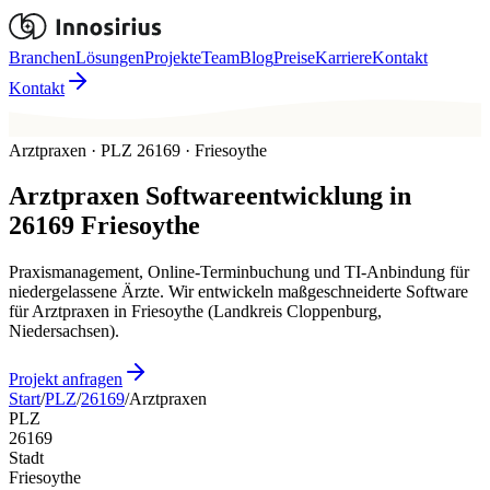
Branchen
Lösungen
Projekte
Team
Blog
Preise
Karriere
Kontakt
Kontakt
Arztpraxen · PLZ 26169 · Friesoythe
Arztpraxen
Softwareentwicklung in
26169
Friesoythe
Praxismanagement, Online-Terminbuchung und TI-Anbindung für
niedergelassene Ärzte. Wir entwickeln maßgeschneiderte Software
für Arztpraxen in Friesoythe (Landkreis Cloppenburg,
Niedersachsen).
Projekt anfragen
Start
/
PLZ
/
26169
/
Arztpraxen
PLZ
26169
Stadt
Friesoythe