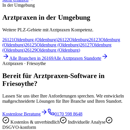
In der Umgebung
Arztpraxen in der Umgebung
Weitere PLZ-Gebiete mit Arztpraxen Kompetenz.
26121
Oldenburg (Oldenburg)
26122
Oldenburg
26123
Oldenburg
(Oldenburg)
26125
Oldenburg (Oldenburg)
26127
Oldenburg
(Oldenburg)
26129
Oldenburg (Oldenburg)
Alle Branchen in
26169
Alle
Arztpraxen
Standorte
Arztpraxen · Friesoythe
Bereit für Arztpraxen-Software in
Friesoythe?
Lassen Sie uns über Ihre Anforderungen sprechen. Wir entwickeln
maßgeschneiderte Lösungen für Ihre Branche und Ihren Standort.
Kostenlose Beratung
0170 598 8648
Kostenlos & unverbindlich
Individuelle Analyse
DSGVO-konform