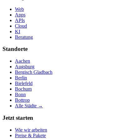
Web
Apps
APIs
Cloud
KI
Beratung
Standorte
Aachen
Augsburg
Bergisch Gladbach
Berlin
Bielefeld
Bochum
Bonn
Bottrop
Alle Städte →
Jetzt starten
Wie wir arbeiten
Preise & Pakete