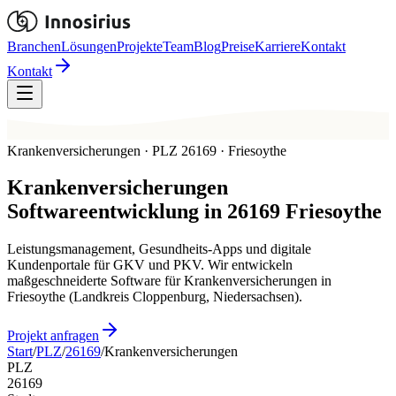
Branchen
Lösungen
Projekte
Team
Blog
Preise
Karriere
Kontakt
Kontakt
Krankenversicherungen · PLZ 26169 · Friesoythe
Krankenversicherungen
Softwareentwicklung in
26169
Friesoythe
Leistungsmanagement, Gesundheits-Apps und digitale
Kundenportale für GKV und PKV. Wir entwickeln
maßgeschneiderte Software für Krankenversicherungen in
Friesoythe (Landkreis Cloppenburg, Niedersachsen).
Projekt anfragen
Start
/
PLZ
/
26169
/
Krankenversicherungen
PLZ
26169