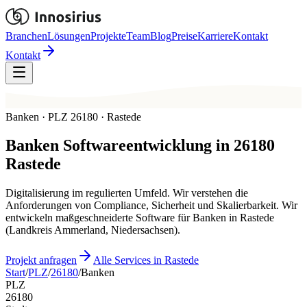
Branchen
Lösungen
Projekte
Team
Blog
Preise
Karriere
Kontakt
Kontakt
Banken · PLZ 26180 · Rastede
Banken
Softwareentwicklung in
26180
Rastede
Digitalisierung im regulierten Umfeld. Wir verstehen die
Anforderungen von Compliance, Sicherheit und Skalierbarkeit. Wir
entwickeln maßgeschneiderte Software für Banken in Rastede
(Landkreis Ammerland, Niedersachsen).
Projekt anfragen
Alle Services in Rastede
Start
/
PLZ
/
26180
/
Banken
PLZ
26180