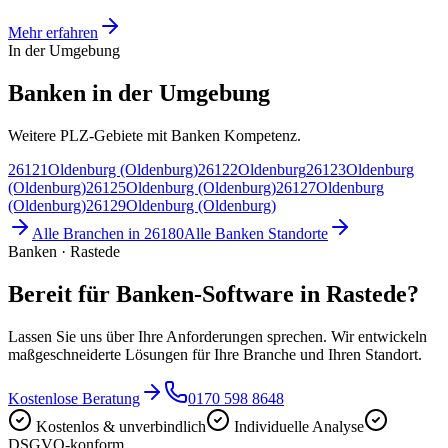
Mehr erfahren
In der Umgebung
Banken in der Umgebung
Weitere PLZ-Gebiete mit Banken Kompetenz.
26121
Oldenburg (Oldenburg)
26122
Oldenburg
26123
Oldenburg
(Oldenburg)
26125
Oldenburg (Oldenburg)
26127
Oldenburg
(Oldenburg)
26129
Oldenburg (Oldenburg)
Alle Branchen in
26180
Alle
Banken
Standorte
Banken · Rastede
Bereit für Banken-Software in Rastede?
Lassen Sie uns über Ihre Anforderungen sprechen. Wir entwickeln
maßgeschneiderte Lösungen für Ihre Branche und Ihren Standort.
Kostenlose Beratung
0170 598 8648
Kostenlos & unverbindlich
Individuelle Analyse
DSGVO-konform