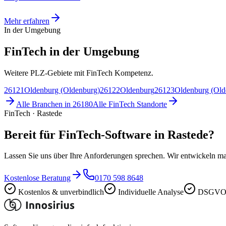
Mehr erfahren
In der Umgebung
FinTech in der Umgebung
Weitere PLZ-Gebiete mit FinTech Kompetenz.
26121
Oldenburg (Oldenburg)
26122
Oldenburg
26123
Oldenburg (Old
Alle Branchen in
26180
Alle
FinTech
Standorte
FinTech · Rastede
Bereit für FinTech-Software in Rastede?
Lassen Sie uns über Ihre Anforderungen sprechen. Wir entwickeln ma
Kostenlose Beratung
0170 598 8648
Kostenlos & unverbindlich
Individuelle Analyse
DSGVO-