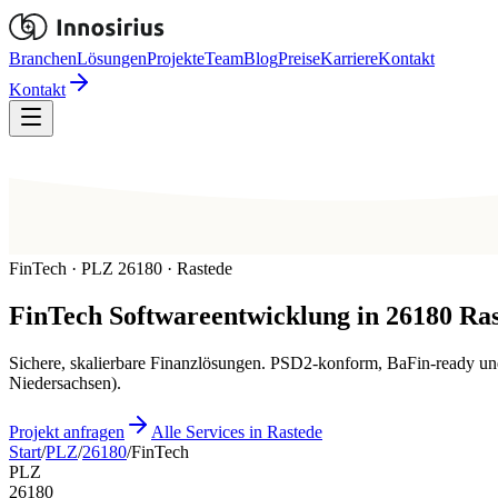
Branchen
Lösungen
Projekte
Team
Blog
Preise
Karriere
Kontakt
Kontakt
FinTech · PLZ 26180 · Rastede
FinTech
Softwareentwicklung in
26180
Ras
Sichere, skalierbare Finanzlösungen. PSD2-konform, BaFin-ready un
Niedersachsen).
Projekt anfragen
Alle Services in Rastede
Start
/
PLZ
/
26180
/
FinTech
PLZ
26180