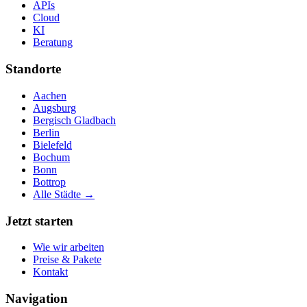
APIs
Cloud
KI
Beratung
Standorte
Aachen
Augsburg
Bergisch Gladbach
Berlin
Bielefeld
Bochum
Bonn
Bottrop
Alle Städte →
Jetzt starten
Wie wir arbeiten
Preise & Pakete
Kontakt
Navigation