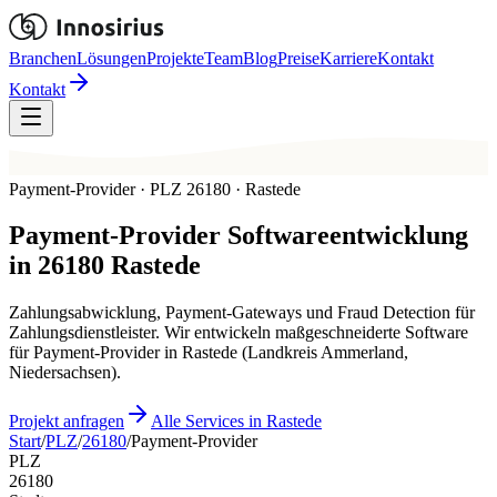
Branchen
Lösungen
Projekte
Team
Blog
Preise
Karriere
Kontakt
Kontakt
Payment-Provider · PLZ 26180 · Rastede
Payment-Provider
Softwareentwicklung
in
26180
Rastede
Zahlungsabwicklung, Payment-Gateways und Fraud Detection für
Zahlungsdienstleister. Wir entwickeln maßgeschneiderte Software
für Payment-Provider in Rastede (Landkreis Ammerland,
Niedersachsen).
Projekt anfragen
Alle Services in Rastede
Start
/
PLZ
/
26180
/
Payment-Provider
PLZ
26180