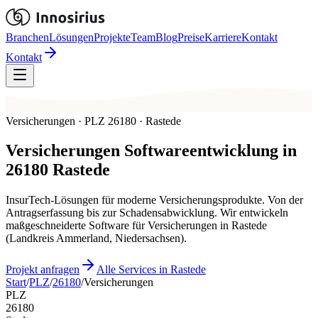
Branchen
Lösungen
Projekte
Team
Blog
Preise
Karriere
Kontakt
Kontakt
Versicherungen · PLZ 26180 · Rastede
Versicherungen
Softwareentwicklung in
26180
Rastede
InsurTech-Lösungen für moderne Versicherungsprodukte. Von der
Antragserfassung bis zur Schadensabwicklung. Wir entwickeln
maßgeschneiderte Software für Versicherungen in Rastede
(Landkreis Ammerland, Niedersachsen).
Projekt anfragen
Alle Services in Rastede
Start
/
PLZ
/
26180
/
Versicherungen
PLZ
26180