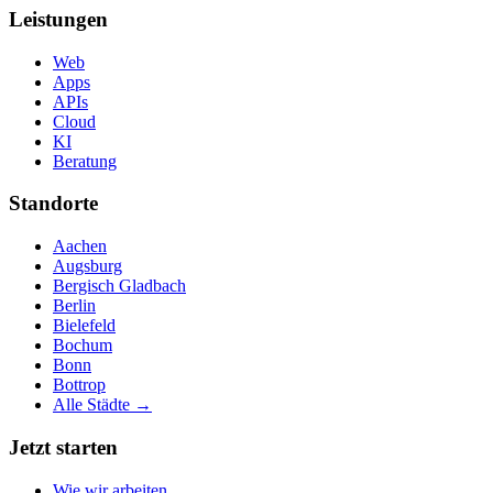
Leistungen
Web
Apps
APIs
Cloud
KI
Beratung
Standorte
Aachen
Augsburg
Bergisch Gladbach
Berlin
Bielefeld
Bochum
Bonn
Bottrop
Alle Städte →
Jetzt starten
Wie wir arbeiten