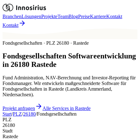
Branchen
Lösungen
Projekte
Team
Blog
Preise
Karriere
Kontakt
Kontakt
Fondsgesellschaften · PLZ 26180 · Rastede
Fondsgesellschaften
Softwareentwicklung
in
26180
Rastede
Fund Administration, NAV-Berechnung und Investor-Reporting für
Fondsmanager. Wir entwickeln maßgeschneiderte Software für
Fondsgesellschaften in Rastede (Landkreis Ammerland,
Niedersachsen).
Projekt anfragen
Alle Services in Rastede
Start
/
PLZ
/
26180
/
Fondsgesellschaften
PLZ
26180
Stadt
Rastede