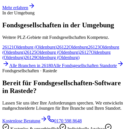
Mehr erfahren
In der Umgebung
Fondsgesellschaften in der Umgebung
Weitere PLZ-Gebiete mit Fondsgesellschaften Kompetenz.
26121
Oldenburg (Oldenburg)
26122
Oldenburg
26123
Oldenburg
(Oldenburg)
26125
Oldenburg (Oldenburg)
26127
Oldenburg
(Oldenburg)
26129
Oldenburg (Oldenburg)
Alle Branchen in
26180
Alle
Fondsgesellschaften
Standorte
Fondsgesellschaften · Rastede
Bereit für Fondsgesellschaften-Software
in Rastede?
Lassen Sie uns über Ihre Anforderungen sprechen. Wir entwickeln
maßgeschneiderte Lösungen für Ihre Branche und Ihren Standort.
Kostenlose Beratung
0170 598 8648
Kostenlos & unverbindlich
Individuelle Analyse