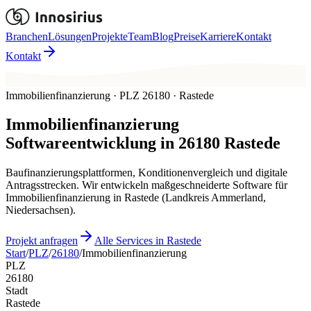
Branchen
Lösungen
Projekte
Team
Blog
Preise
Karriere
Kontakt
Kontakt
Immobilienfinanzierung · PLZ 26180 · Rastede
Immobilienfinanzierung
Softwareentwicklung in
26180
Rastede
Baufinanzierungsplattformen, Konditionenvergleich und digitale
Antragsstrecken. Wir entwickeln maßgeschneiderte Software für
Immobilienfinanzierung in Rastede (Landkreis Ammerland,
Niedersachsen).
Projekt anfragen
Alle Services in Rastede
Start
/
PLZ
/
26180
/
Immobilienfinanzierung
PLZ
26180
Stadt
Rastede